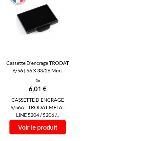
Cassette D'encrage TRODAT
6/56 | 56 X 33/26 Mm |
Encre TRODAT...
Du
Prix
6,01 €
CASSETTE D'ENCRAGE
6/56A - TRODAT METAL
LINE 5204 / 5206 /...
Voir le produit