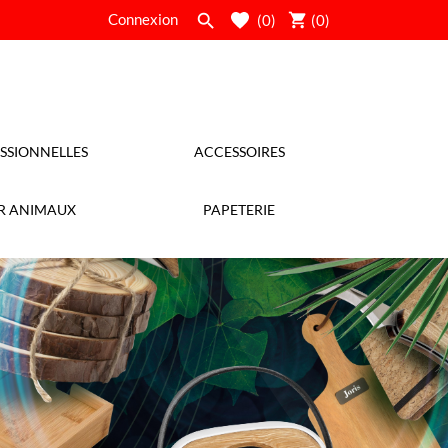
shopping_cart
Connexion

(0)
(
0
)
SSIONNELLES
ACCESSOIRES
R ANIMAUX
PAPETERIE
ODAT