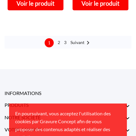
Voir le produit
Voir le produit

Suivant
2
3
1
INFORMATIONS
PRODUITS

En poursuivant, vous acceptez l'utilisation des
NOTRE SOCIÉTÉ

cookies par Gravure Concept afin de vous
proposer des contenus adaptés et réaliser des
VOTRE COMPTE
