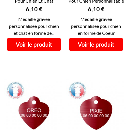
Pour Chien Et Chat
Pour Chien Personnalisable
Personnalisable...
RECTO VERSO...
Prix
Prix
6,10 €
6,10 €
Médaille gravée
Médaille gravée
personnalisée pour chien
personnalisée pour chien
et chat en forme de...
en forme de Coeur
Voir le produit
Voir le produit