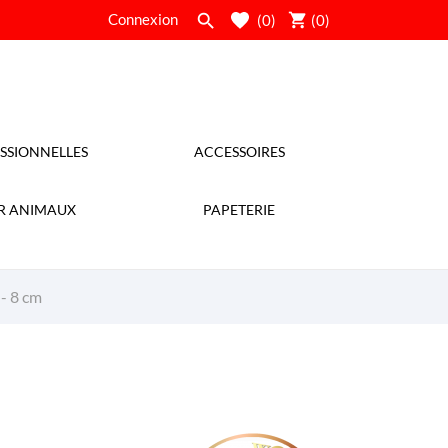
shopping_cart
Connexion

(0)
(
0
)
SSIONNELLES
ACCESSOIRES
R ANIMAUX
PAPETERIE
 - 8 cm