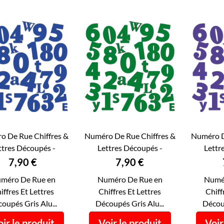
o De Rue Chiffres &
Numéro De Rue Chiffres &
Numéro D
ttres Découpés -
Lettres Découpés -
Lettr



APERÇU RAPIDE
APERÇU RAPIDE
AP
éro De Maison...
Numéro De Maison...
Numéro
Prix
Prix
7,90 €
7,90 €
méro De Rue en
Numéro De Rue en
Numé
iffres Et Lettres
Chiffres Et Lettres
Chiff
oupés Gris Alu...
Découpés Gris Alu...
Découp
ir le produit
Voir le produit
Voir