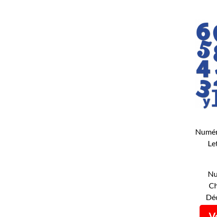
Numér
Le
Num
Nu
Ch
Déc
Vo