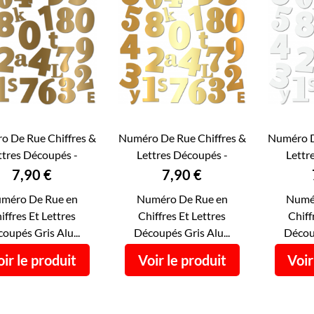
o De Rue Chiffres &
Numéro De Rue Chiffres &
Numéro D
ttres Découpés -
Lettres Découpés -
Lettr



APERÇU RAPIDE
APERÇU RAPIDE
AP
éro De Maison...
Numéro De Maison...
Numéro
Prix
Prix
7,90 €
7,90 €
méro De Rue en
Numéro De Rue en
Numé
iffres Et Lettres
Chiffres Et Lettres
Chiff
oupés Gris Alu...
Découpés Gris Alu...
Découp
ir le produit
Voir le produit
Voir