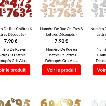
o De Rue Chiffres &
Numéro De Rue Chiffres &
Numéro D
ttres Découpés -
Lettres Découpés -
Lettr



APERÇU RAPIDE
APERÇU RAPIDE
AP
éro De Maison...
Numéro De Maison...
Numéro
Prix
Prix
7,90 €
7,90 €
méro De Rue en
Numéro De Rue en
Numé
iffres Et Lettres
Chiffres Et Lettres
Chiff
oupés Gris Alu...
Découpés Gris Alu...
Découp
ir le produit
Voir le produit
Voir