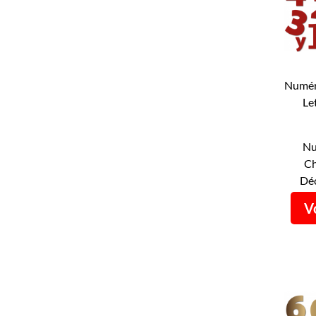
Numér
Le
Num
Nu
Ch
Déc
Vo