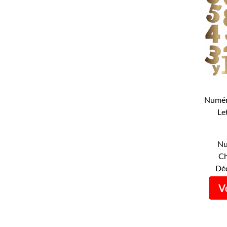
Numér
Le
Num
Nu
Ch
Déc
Vo