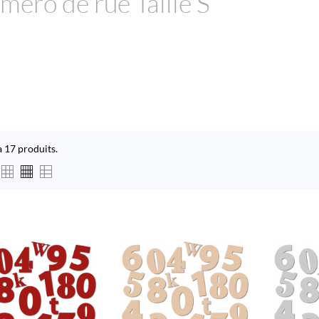
méro de rue Taille S
 a 17 produits.