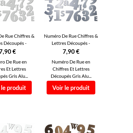
e Rue Chiffres &
Numéro De Rue Chiffres &
es Découpés -
Lettres Découpés -

ERÇU RAPIDE
APERÇU RAPIDE
 De Maison...
Numéro De Maison...
Prix
Prix
7,90 €
7,90 €
ro De Rue en
Numéro De Rue en
res Et Lettres
Chiffres Et Lettres
és Gris Alu...
Découpés Gris Alu...
 le produit
Voir le produit