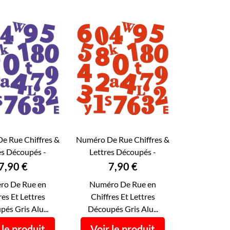
e Rue Chiffres &
Numéro De Rue Chiffres &
es Découpés -
Lettres Découpés -

ERÇU RAPIDE
APERÇU RAPIDE
 De Maison...
Numéro De Maison...
Prix
Prix
7,90 €
7,90 €
ro De Rue en
Numéro De Rue en
res Et Lettres
Chiffres Et Lettres
és Gris Alu...
Découpés Gris Alu...
 le produit
Voir le produit