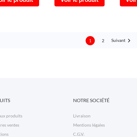

Suivant
2
1
UITS
NOTRE SOCIÉTÉ
ux produits
Livraison
res ventes
Mentions légales
ions
C.G.V.