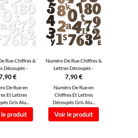
e Rue Chiffres &
Numéro De Rue Chiffres &
es Découpés -
Lettres Découpés -

ERÇU RAPIDE
APERÇU RAPIDE
 De Maison...
Numéro De Maison...
Prix
Prix
7,90 €
7,90 €
ro De Rue en
Numéro De Rue en
res Et Lettres
Chiffres Et Lettres
és Gris Alu...
Découpés Gris Alu...
 le produit
Voir le produit