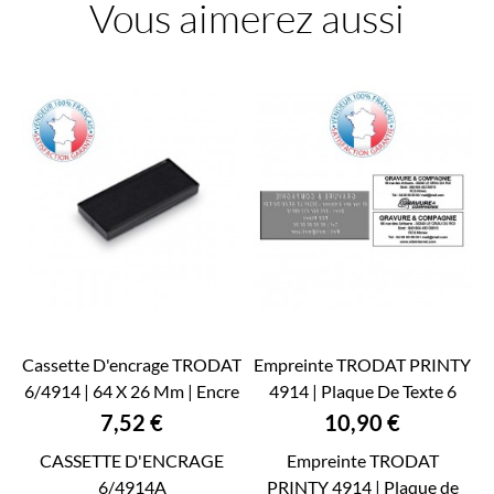
Vous aimerez aussi
Cassette D'encrage TRODAT
Empreinte TRODAT PRINTY
6/4914 | 64 X 26 Mm | Encre
4914 | Plaque De Texte 6
TRODAT 5...
Lignes 64 X...
Prix
Prix
7,52 €
10,90 €
CASSETTE D'ENCRAGE
Empreinte TRODAT
6/4914A
PRINTY 4914 | Plaque de