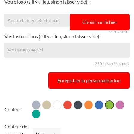
Votre logo (s'il y a lieu, sinon laisser vide) :
Aucun fichier sélectionné
Choisir un fichier
.png .jpg .gif
Vos instructions (s'il y a lieu, sinon laisser vide) :
250 caractères max
Enregistrer la personnalisation
Gris
Taupe
Blanc
Rouge
Noir
Orange
Bleu
Fuschia
Vert
Couleur
Turquoise
Couleur de